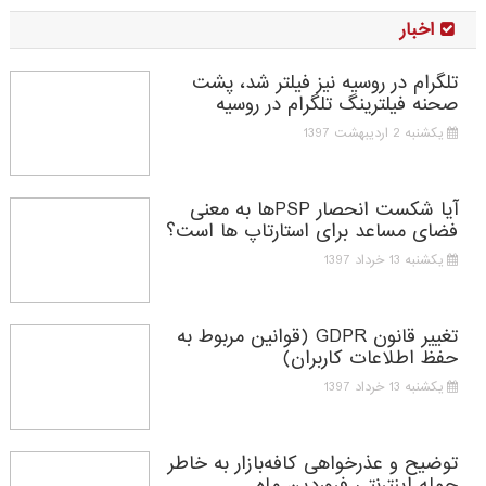
اخبار
تلگرام در روسیه نیز فیلتر شد، پشت
صحنه فیلترینگ تلگرام در روسیه
یکشنبه 2 اردیبهشت 1397
آیا شکست انحصار PSPها به معنی
فضای مساعد برای استارتاپ ها است؟
یکشنبه 13 خرداد 1397
تغییر قانون GDPR (قوانین مربوط به
حفظ اطلاعات کاربران)
یکشنبه 13 خرداد 1397
توضیح و عذرخواهی کافه‌بازار به خاطر
حمله اینترنتی فروردین ماه