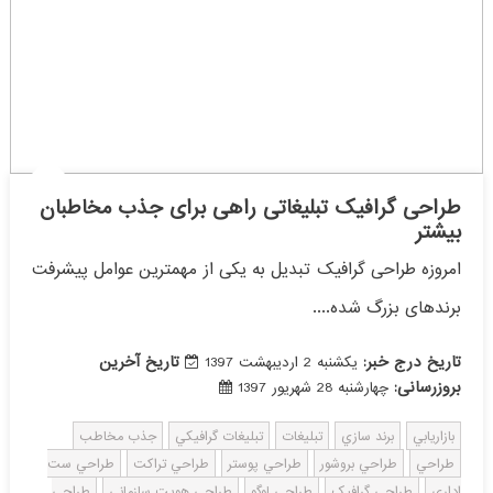
طراحی گرافیک تبلیغاتی راهی برای جذب مخاطبان
بیشتر
امروزه طراحی گرافیک تبدیل به یکی از مهمترین عوامل پیشرفت
برندهای بزرگ شده....
تاریخ درج خبر:
تاریخ آخرین
یکشنبه 2 اردیبهشت 1397
بروزرسانی:
چهارشنبه 28 شهریور 1397
بازاريابي
برند سازي
تبليغات
تبليغات گرافيکي
جذب مخاطب
طراحي
طراحي بروشور
طراحي پوستر
طراحي تراکت
طراحي ست
اداري
طراحي گرافيک
طراحي لوگو
طراحي هويت سازماني
طراحي