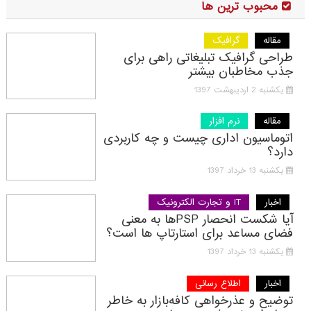
محبوب ترین ها
مقاله
گرافیک
طراحی گرافیک تبلیغاتی راهی برای
جذب مخاطبان بیشتر
یکشنبه 2 اردیبهشت 1397
مقاله
نرم افزار
اتوماسیون اداری چیست و چه کاربردی
دارد؟
یکشنبه 13 خرداد 1397
اخبار
IT و تجارت الکترونیک
آیا شکست انحصار PSPها به معنی
فضای مساعد برای استارتاپ ها است؟
یکشنبه 13 خرداد 1397
اخبار
اطلاع رسانی
توضیح و عذرخواهی کافه‌بازار به خاطر