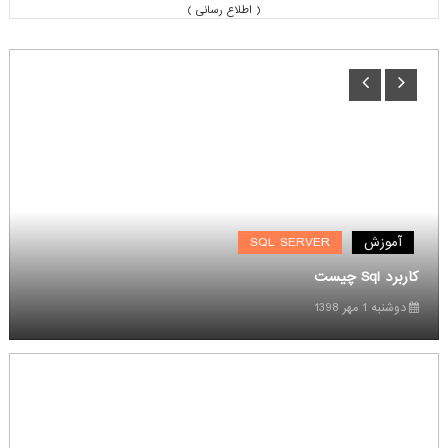
( اطلاع رسانی )
آیا شکست انحصار PSPها به معنی فضای مساعد برای استارتاپ ها است؟
( IT و تجارت الکترونیک )
تغییر قانون GDPR (قوانین مربوط به حفظ اطلاعات کاربران)
( IT و تجارت الکترونیک )
توضیح و عذرخواهی کافه‌بازار به خاطر حمله اینترنتی فروردین ماه
( اطلاع رسانی )
بخشنامه استفاده نکردن از تلگرام در بخش های دولتی
( اطلاع رسانی )
تلگرام در روسیه نیز فیلتر شد، پشت صحنه فیلترینگ تلگرام در روسیه
آموزش
SQL SERVER
( اطلاع رسانی )
کاربرد Sql چیست
دوشنبه 1 مهر 1398