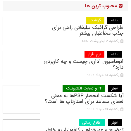
محبوب ترین ها
مقاله
گرافیک
طراحی گرافیک تبلیغاتی راهی برای
جذب مخاطبان بیشتر
یکشنبه 2 اردیبهشت 1397
مقاله
نرم افزار
اتوماسیون اداری چیست و چه کاربردی
دارد؟
یکشنبه 13 خرداد 1397
اخبار
IT و تجارت الکترونیک
آیا شکست انحصار PSPها به معنی
فضای مساعد برای استارتاپ ها است؟
یکشنبه 13 خرداد 1397
اخبار
اطلاع رسانی
توضیح و عذرخواهی کافه‌بازار به خاطر