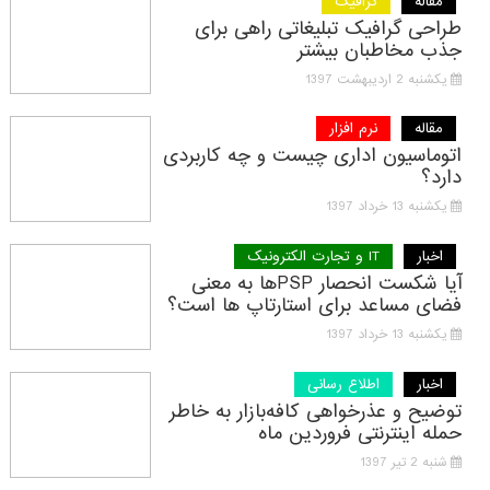
مقاله
گرافیک
طراحی گرافیک تبلیغاتی راهی برای
جذب مخاطبان بیشتر
یکشنبه 2 اردیبهشت 1397
مقاله
نرم افزار
اتوماسیون اداری چیست و چه کاربردی
دارد؟
یکشنبه 13 خرداد 1397
اخبار
IT و تجارت الکترونیک
آیا شکست انحصار PSPها به معنی
فضای مساعد برای استارتاپ ها است؟
یکشنبه 13 خرداد 1397
اخبار
اطلاع رسانی
توضیح و عذرخواهی کافه‌بازار به خاطر
حمله اینترنتی فروردین ماه
شنبه 2 تیر 1397