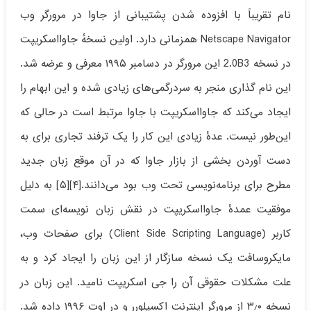
نام تقریباً با افزوده شدن پشتیبانی از جاوا در مرورگر وب
Netscape Navigator همزمانی دارد. اولین نسخهٔ جاوااسکریپت
در نسخه 2.0B3 این مرورگر در دسامبر ۱۹۹۵ معرفی و عرضه شد.
این نام گذاری منجر به سردرگمی‌های زیادی شده و این ابهام را
ایجاد می‌کند که جاوااسکریپت با جاوا مرتبط است در حالی که
این‌طور نیست. عدهٔ زیادی این کار را یک ترفند تجاری برای به
دست آوردن بخشی از بازار جاوا که در آن موقع زبان جدید
مطرح برای برنامه‌نویسی تحت وب بود می‌دانند.[۴][۵] به دلیل
موفقیت عمدهٔ جاوااسکریپت در نقش زبان نویسه‌ای سمت
کاربر (Client Side Scripting Language) برای صفحات وب،
مایکروسافت یک نسخه سازگار از این زبان را ایجاد کرد و به
علت مشکلات حقوقی آن را جی اسکریپت نامید. این زبان در
نسخه ۳٫۰ از مرورگر اینترنت اکسپلورر و در اوت ۱۹۹۶ داده شد.